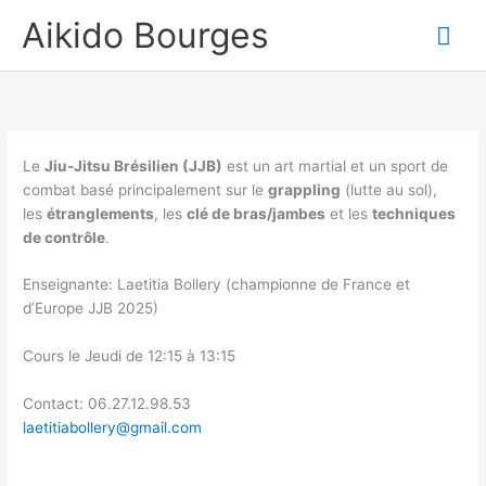
Aller
Aikido Bourges
Me
au
contenu
prin
Le
Jiu-Jitsu Brésilien (JJB)
est un art martial et un sport de
combat basé principalement sur le
grappling
(lutte au sol),
les
étranglements
, les
clé de bras/jambes
et les
techniques
de contrôle
.
Enseignante: Laetitia Bollery (championne de France et
d’Europe JJB 2025)
Cours le Jeudi de 12:15 à 13:15
Contact: 06.27.12.98.53
laetitiabollery@gmail.com