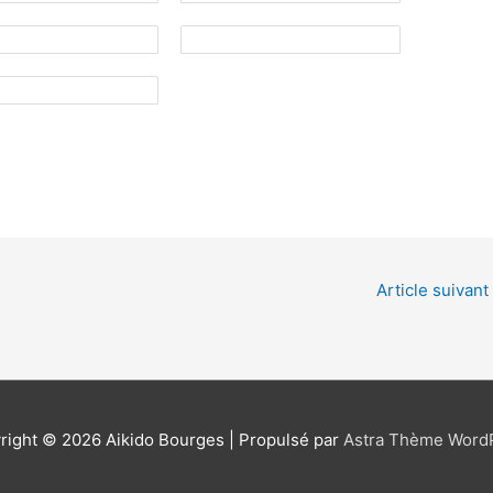
Article suivant
right © 2026
Aikido Bourges
| Propulsé par
Astra Thème Word